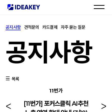
인재채용
공지사항
견적문의
카드결제
자주 묻는 질문
고객센터
공지사항
목록
11번가
[11번가] 포커스클릭 AI추천