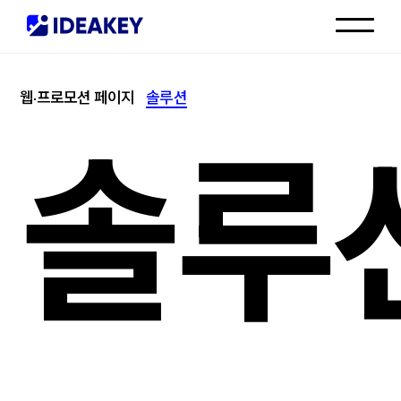
인재채용
웹·프로모션 페이지
솔루션
고객센터
솔루