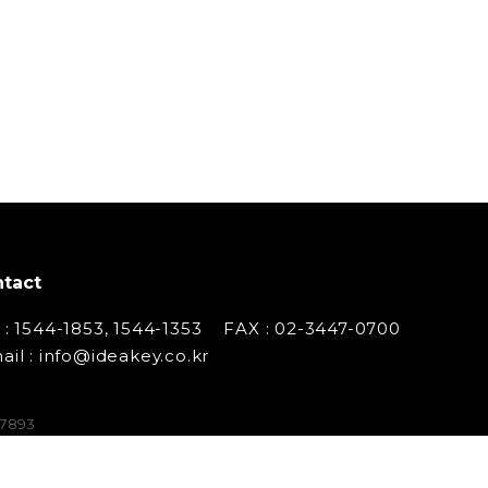
tact
 : 1544-1853, 1544-1353
FAX : 02-3447-0700
ail : info@ideakey.co.kr
07893
 백창인