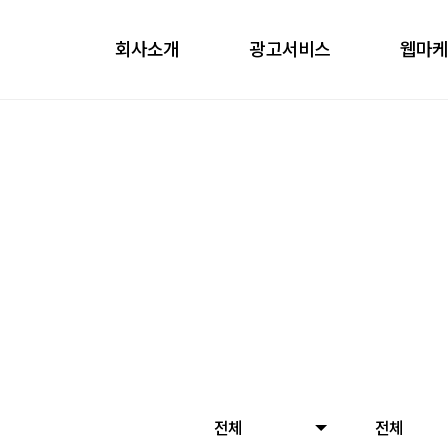
회사소개
광고서비스
웹마
obile
ontents
nfluencer
언론홍보
전체
전체