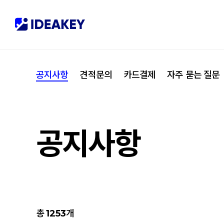
협력사
M
제휴
C
공지사항
견적문의
카드결제
자주 묻는 질문
오시는 길
I
공지사항
총
1253
개