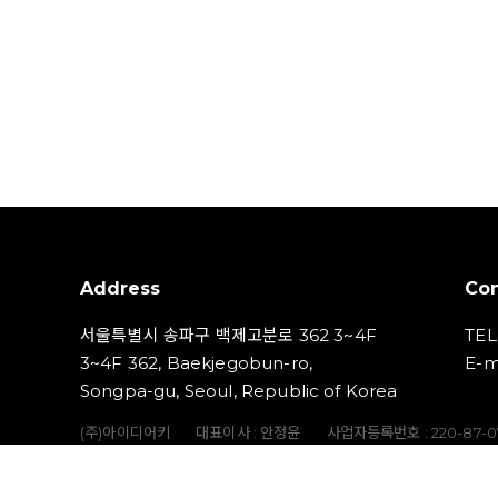
Address
Con
서울특별시 송파구 백제고분로 362 3~4F
TEL
3~4F 362, Baekjegobun-ro,
E-m
Songpa-gu, Seoul, Republic of Korea
(주)아이디어키
대표이사 : 안정윤
사업자등록번호 : 220‍-87-
통신판매업신고번호 : 2023-서울송파-5801호
개인정보책임자 :
Copyright (C) IDEAKEY INC. All Rights Reserved.