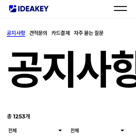
인재채용
공지사항
견적문의
카드결제
자주 묻는 질문
고객센터
공지사
총
1253
개
전체
전체