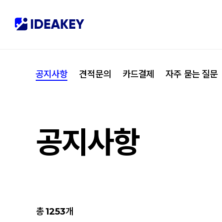
협력사
M
제휴
C
공지사항
견적문의
카드결제
자주 묻는 질문
오시는 길
I
공지사항
총
1253
개