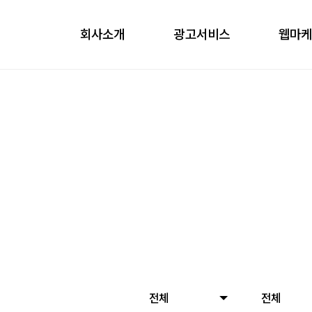
회사소개
광고서비스
웹마
obile
ontents
nfluencer
언론홍보
전체
전체