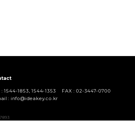
tact
 : 1544-1853, 1544-1353
FAX : 02-3447-0700
ail : info@ideakey.co.kr
07893
 백창인