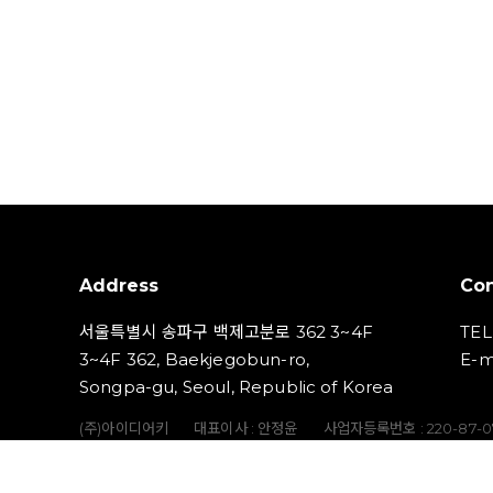
Address
Con
서울특별시 송파구 백제고분로 362 3~4F
TEL
3~4F 362, Baekjegobun-ro,
E-m
Songpa-gu, Seoul, Republic of Korea
(주)아이디어키
대표이사 : 안정윤
사업자등록번호 : 220‍-87-
통신판매업신고번호 : 2023-서울송파-5801호
개인정보책임자 :
Copyright (C) IDEAKEY INC. All Rights Reserved.