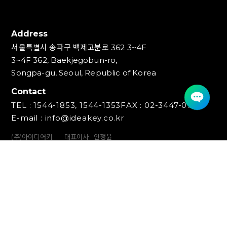
Address
서울특별시 송파구 백제고분로 362 3~4F
3~4F 362, Baekjegobun-ro,
Songpa-gu, Seoul, Republic of Korea
Contact
TEL : 1544-1853, 1544-1353
FAX : 02-3447-0700
E-mail : info@ideakey.co.kr
(주)아이디어키
대표이사 : 안정윤
사업자등록번호 : 220‍-87-07893
통신판매업신고번호 : 2023-서울송파-5801호
개인정보책임자 : 백창인
Copyright (C) IDEAKEY INC. All Rights Reserved.