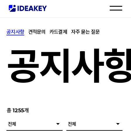
인재채용
공지사항
견적문의
카드결제
자주 묻는 질문
고객센터
공지사
총
1255
개
전체
전체