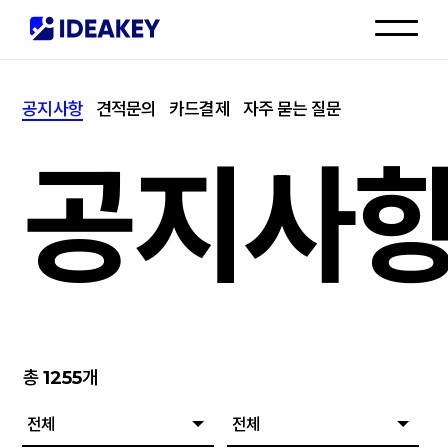
인재채용
공지사항
견적문의
카드결제
자주 묻는 질문
고객센터
공지사
총
1255
개
전체
전체