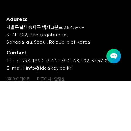
Address
서울특별시 송파구 백제고분로 362 3~4F
3~4F 362, Baekjegobun-ro,
Songpa-gu, Seoul, Republic of Korea
Contact
TEL : 1544-1853, 1544-1353
FAX : 02-3447-0700
E-mail : info@ideakey.co.kr
(주)아이디어키
대표이사 : 안정윤
사업자등록번호 : 220‍-87-07893
통신판매업신고번호 : 2023-서울송파-5801호
개인정보책임자 : 백창인
Copyright (C) IDEAKEY INC. All Rights Reserved.