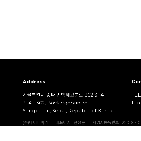
Address
Con
서울특별시 송파구 백제고분로 362 3~4F
TEL
3~4F 362, Baekjegobun-ro,
E-m
Songpa-gu, Seoul, Republic of Korea
(주)아이디어키
대표이사 : 안정윤
사업자등록번호 : 220‍-87-
통신판매업신고번호 : 2023-서울송파-5801호
개인정보책임자 :
Copyright (C) IDEAKEY INC. All Rights Reserved.