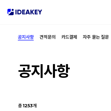
협력사
M
제휴
C
공지사항
견적문의
카드결제
자주 묻는 질문
오시는 길
I
공지사항
총
1253
개