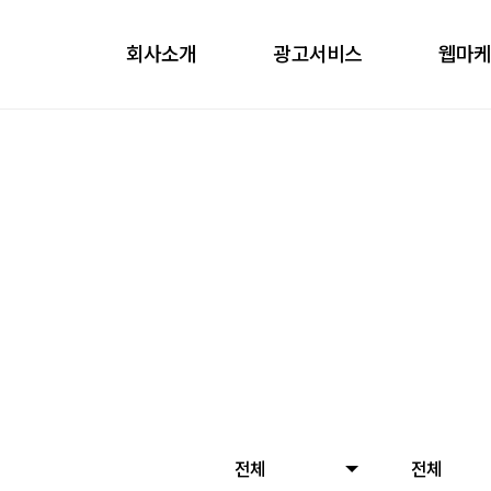
회사소개
광고서비스
웹마
obile
ontents
nfluencer
언론홍보
전체
전체