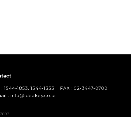
tact
 : 1544-1853, 1544-1353
FAX : 02-3447-0700
ail : info@ideakey.co.kr
07893
 백창인