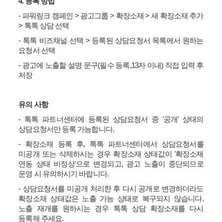
4.
등록 방법
-
파워링크 캠페인
>
광고그룹
>
확장소재
>
새 확장소재 추가
>
톡톡 상담 선택
-
톡톡 비즈채널 선택
>
등록된 상담요청서 목록에서 원하는
요청서 선택
-
광고에 노출할 설명 문구
(
필수 등록
,13
자 이내
)
직접 입력 후
저장
유의 사항
-
톡톡 파트너센터에 등록된 상담요청서 중
'
공개
'
상태의
상담요청서만 등록 가능합니다
.
-
확장소재 등록 후
,
톡톡 파트너센터에서 상담요청서를
미공개 또는 삭제하시는 경우 확장소재 상태값이
'
확장소재
연동 상태 비정상
'
으로 변경되고
,
광고 노출이 중단되므로
운영 시 유의하시기 바랍니다
.
-
상담요청서를 미공개 처리한 후 다시 공개로 변경하더라도
확장소재 상태값은 노출 가능 상태로 복구되지 않습니다
.
노출 재개를 원하시는 경우 톡톡 상담 확장소재를 다시
등록해 주세요
.