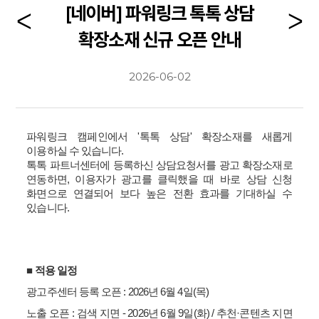
[네이버] 파워링크 톡톡 상담
확장소재 신규 오픈 안내
2026-06-02
파워링크 캠페인에서
'
톡톡 상담
'
확장소재를 새롭게
이용하실 수 있습니다
.
톡톡 파트너센터에 등록하신 상담요청서를 광고 확장소재로
연동하면
,
이용자가 광고를 클릭했을 때 바로 상담 신청
화면으로 연결되어 보다 높은 전환 효과를 기대하실 수
있습니다
.
■
적용 일정
광고주센터 등록 오픈
: 2026
년
6
월
4
일
(
목
)
노출 오픈
:
검색 지면
- 2026
년
6
월
9
일
(
화
) /
추천
·
콘텐츠 지면