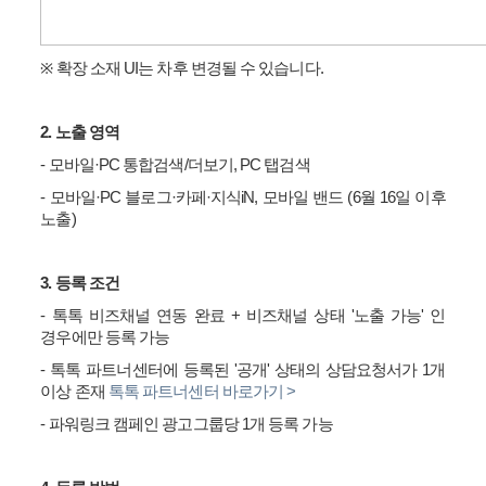
※
확장 소재
UI
는 차후 변경될 수 있습니다
.
2.
노출 영역
-
모바일
·PC
통합검색
/
더보기
, PC
탭검색
-
모바일
·PC
블로그
·
카페
·
지식
iN,
모바일 밴드
(6
월
16
일 이후
노출
)
3.
등록 조건
-
톡톡 비즈채널 연동 완료
+
비즈채널 상태
'
노출 가능
'
인
경우에만 등록 가능
-
톡톡 파트너센터에 등록된
'
공개
'
상태의 상담요청서가
1
개
이상 존재
톡톡
파트너센터
바로가기 >
-
파워링크 캠페인 광고그룹당
1
개 등록 가능