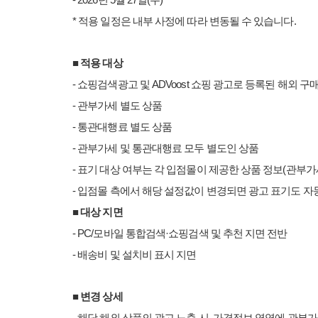
- 2026
년
5
월
27
일
(
수
)
*
적용 일정은 내부 사정에 따라 변동될 수 있습니다
.
■
적용 대상
-
쇼핑검색광고 및
ADVoost
쇼핑 광고로 등록된 해외 구
-
관부가세 별도 상품
-
통관대행료 별도 상품
-
관부가세 및 통관대행료 모두 별도인 상품
-
표기 대상 여부는 각 입점몰이 제공한 상품 정보
(
관부가
-
입점몰 측에서 해당 설정값이 변경되면 광고 표기도 
■
대상 지면
- PC/
모바일 통합검색
·
쇼핑검색 및 추천 지면 전반
-
배송비 및 설치비 표시 지면
■
변경 상세