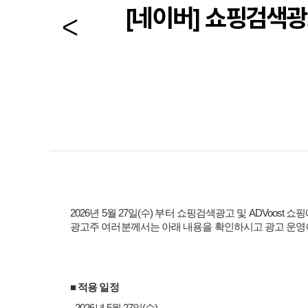
[네이버] 쇼핑검색광
2026
년
5
월
27
일
(
수
)
부터 쇼핑검색광고 및
ADVoost
쇼핑
광고주 여러분께서는 아래 내용을 확인하시고 광고 운
■
적용 일정