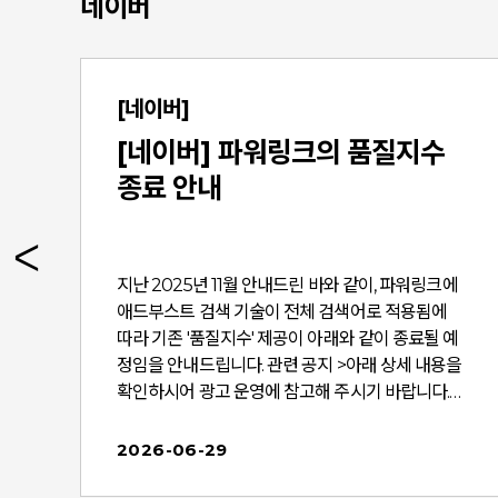
네이버
[네이버]
[네이버] 파워링크의 품질지수
종료 안내
족
지난 2025년 11월 안내드린 바와 같이, 파워링크에
소
애드부스트 검색 기술이 전체 검색어로 적용됨에
따
따라 기존 '품질지수' 제공이 아래와 같이 종료될 예
을
정임을 안내드립니다. 관련 공지 >아래 상세 내용을
님
확인하시어 광고 운영에 참고해 주시기 바랍니다.​​
[사이트검색광고 파워링크 품질지수 제공 종료]​■
종료 일정 : 2026년 7월 29일(수)* 상기 일정은 내
2026-06-29
정
부 사정에 따라 변동될 수 있습니다.​■ 종료 대상-