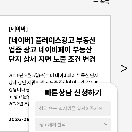
목록
[네이버]
[네이버] 플레이스광고 부동산
업종 광고 네이버페이 부동산
단지 상세 지면 노출 조건 변경
안내
2026년 8월 5일(수)부터 네이버페이 부동산 단지
상세 상단 지면의 광고 노출 조건이 아래와 같이 변
경됩니다.광고주님들께서는 아래 내용을 확인하시
빠른상담 신청하기
고 광고 운영에 참고하시기 바랍니다.​​■ 적용 일정--
2026년 8월 5일(수) ~* 상기 일정은 내부 사정에 따
라 변동될 수 있습니다.​■ 적용 영역- 모바일 네이버
페이 부동산 > 단지 상세 상단- PC 네이버페이 부동
2026-08-03
광고매체 선택
산 > 단지 상세 상단​■ 적용 내용- 변경 이전 : 해당