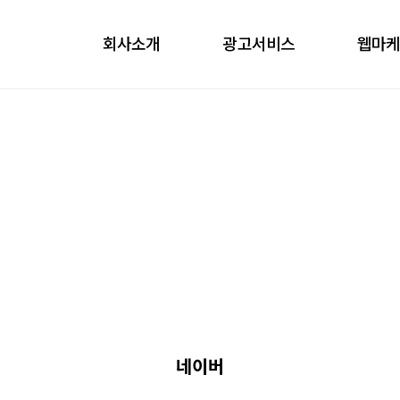
회사소개
광고서비스
웹마
obile
ontents
nfluencer
언론홍보
네이버