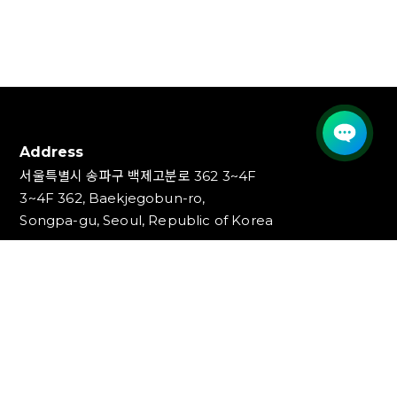
Address
서울특별시 송파구 백제고분로 362 3~4F
3~4F 362, Baekjegobun-ro,
Songpa-gu, Seoul, Republic of Korea
Contact
TEL : 1544-1853, 1544-1353
FAX : 02-3447-0700
E-mail : info@ideakey.co.kr
(주)아이디어키
대표이사 : 안정윤
사업자등록번호 : 220‍-87-07893
통신판매업신고번호 : 2023-서울송파-5801호
개인정보책임자 : 백창인