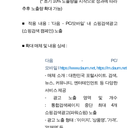
(*
초기 10% 노출량을 시작으로 성과에 따라
추후 노출량 확대 가능
)
■ 적용 내용 :
'
다음 - PC/모바일
'
내
쇼핑검색광고
(쇼핑검색 캠페인)
노출
■ 확대 매체
및 내용 상세 :
다음 - PC/
모바일
l
https://www.daum.net
,
https://m.daum.net
- 매체 소개 :
대한민국 포털사이트. 검색,
뉴스, 커뮤니티, 엔터테인먼트 등 다양한
서비스 제공
- 광고 노출 영역 및 개수
:
통합검색페이지 중단 최대 4개
쇼핑검색광고(파워쇼핑) 노출
- 광고 노출 형태 :
'이미지', '상품명', '가격',
'업체명' 등