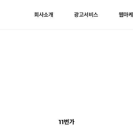
회사소개
광고서비스
웹마
obile
ontents
nfluencer
언론홍보
11번가