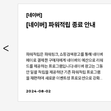
[네이버]
[네이버] 파워적립 종료 안내
형
파워적립은 파워링크, 쇼핑검색광고를 통해 네이버
됩
페이로 결제한 구매자에게 네이버의 예산으로 리워
드를 제공하는 프로그램입니다.네이버 광고는 그동
안 일괄 적립을 제공하던 기존 파워적립 프로그램
최
을 재편하여 새로운 이벤트성 프로모션으로 강화할
께
예정입니다.향후 네이버 사용자의 광고/쇼핑 서비
로
스 이용 패턴을 고려하여 성수기 등 높은 광고 효과
2024-08-02
되
가 기대되는 시기에 보다 탄력적으로 추가 적립, 할
트
인 혜택을 확대하는 방식의 프로모션을 도입할 계
획입니다. 네이버는 앞으로도 광고주와 사용자 모두