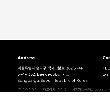
으
에게 유익하고 만족스러운 광고 환경을 구축하기
위해 노력하겠습니다. [파워적립 혜택 변경 안
경
내] ■ 적용 일정 - 2024년 9월 2일 (월) 오전 10시
다
■ 적용 대상 - 파워적립 적용 대상 광고 (쇼핑검색
■
광고, 파워링크) 전체 - 적용 시점 이후 파워적립 대
사
상 광고 통한 구매 건 미적립 예정■ 변경 내용 - 파
트
워적립 종료 및 사용자 패턴을 반영한 이벤트성 프
로모션 예산 확대 ■ 적용 예시 - 9월 1일 오후 3시
1
광고 클릭 → 9월 2일 오후 12시 결제 : 파워적립 제
제
공 - 9월 2일 오전 11시 광고 클릭 → 9월 2일 오후 1
Address
Con
2시 결제 : 파워적립 미제공 ※ 알아두세요! - 이벤
역
트성 쿠폰/포인트는 네이버의 예산으로 운영됩니
서울특별시 송파구 백제고분로 362 3~4F
TEL
있
다. - 결제형/주문형 모두 포함이며, 파워적립 혜택
3~4F 362, Baekjegobun-ro,
E-m
외 구매적립 혜택은 본 건과 무관합니다.
Songpa-gu, Seoul, Republic of Korea
(주)아이디어키
대표이사 : 안정윤
사업자등록번호 : 220‍-87-
통신판매업신고번호 : 2023-서울송파-5801호
개인정보책임자 :
Copyright (C) IDEAKEY INC. All Rights Reserved.
,
합