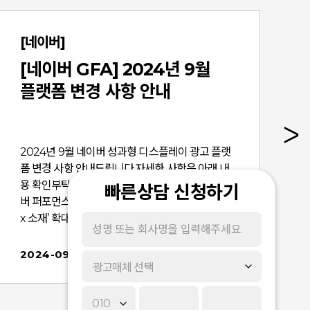
[네이버]
[네이버 GFA] 2024년 9월
플랫폼 변경 사항 안내
2024년 9월 네이버 성과형 디스플레이 광고 플랫
폼 변경 사항 안내드립니다.자세한 사항은 아래 내
용 확인부탁드리겠습니다. ■ 변경 사항[1] 네이
빠른상담 신청하기
버 퍼포먼스 네트워크 배너 영역에 ‘1250x560p
x 소재’ 확대 지원 [2] 스마트스토어, 브랜드스토어
장바구니 전환 매출액 집계 지원 ■ 상세 변경 내
용 [1] 네이버 퍼포먼스 네트워크 배너 영역에 ‘1250
2024-09-03
광고매체 선택
x560px 소재’ 확대 지원 네이버 퍼포먼스 네트워크
의 배너 영역 게재위치에서 1250x560px 소재의
배너 광고 집행이 지원될 예정입니다.기존 네이버