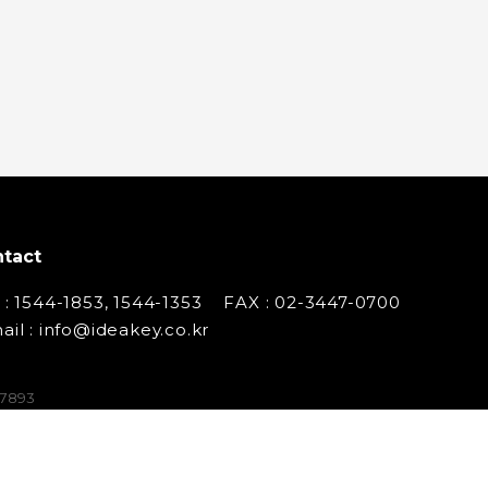
tact
 : 1544-1853, 1544-1353
FAX : 02-3447-0700
ail : info@ideakey.co.kr
07893
 백창인