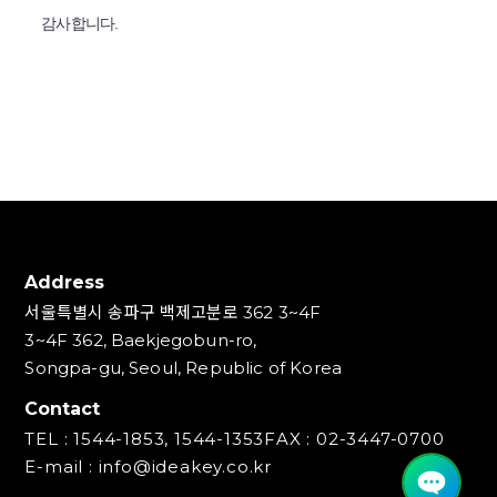
감사합니다.
Address
서울특별시 송파구 백제고분로 362 3~4F
3~4F 362, Baekjegobun-ro,
Songpa-gu, Seoul, Republic of Korea
Contact
TEL : 1544-1853, 1544-1353
FAX : 02-3447-0700
E-mail : info@ideakey.co.kr