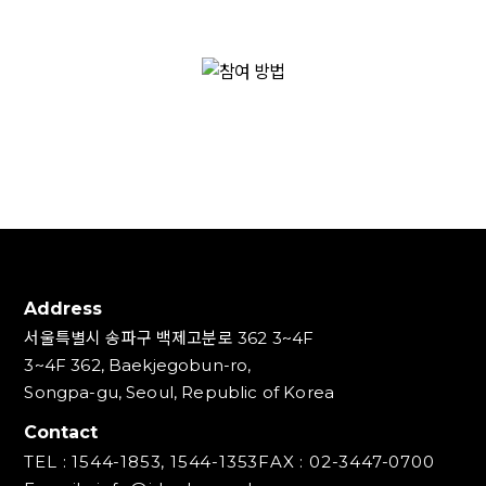
Address
서울특별시 송파구 백제고분로 362 3~4F
3~4F 362, Baekjegobun-ro,
Songpa-gu, Seoul, Republic of Korea
Contact
TEL : 1544-1853, 1544-1353
FAX : 02-3447-0700