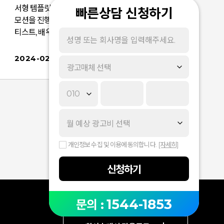
서형 템플릿으로 인물명*키워드 구매 시 할인 프로
빠른상담 신청하기
모션을 진행합니다.(*인물 : 엔터테인먼트 소속의 아
티스트, 배우, 엔터테이너 한정) 프로모션 기간 동안
할인된 단가로 스폰서형 템플릿을 활용하여,검색창
부터 브랜디드 크리에이티브가 노출되어 차별화된
2024-02-21
광고매체 선택
검색 경험을 제공하실 수 있습니다.신곡 발매부터
콘서트 정보까지 주요 이벤트를 네이버 검색결과
첫 화면에서 전달해보세요! [브랜드검색 스폰서형-
인물KWD 구매시 할인 프로모션]상세가이드/단가
표 ​​* 인물명 할인 프로모션 :상세가이드/단가표* 브
랜드검색 스폰서형 상품소개서 다운로드* 제작가
이드 : 이미지(PDF/PSD), 동영상(PDF/PSD) 해당
개인정보 수집 및 이용에 동의합니다.
[자세히]
프로모션에 관심 있으시다면 아이디어키로 문의 주
세요~! 상세한 안내 도와 드리겠습니다.감사합니다.
신청하기
1544-1853
문의 :