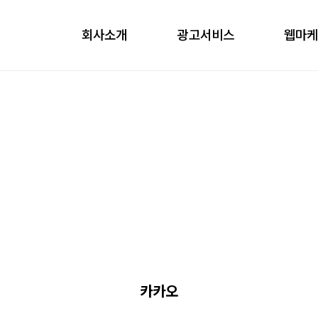
회사소개
광고서비스
웹마
obile
ontents
nfluencer
언론홍보
카카오