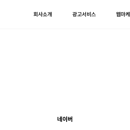
회사소개
광고서비스
웹마
obile
ontents
nfluencer
언론홍보
네이버