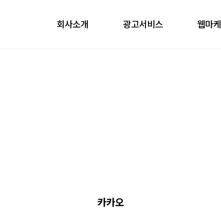
회사소개
광고서비스
웹마
obile
ontents
nfluencer
언론홍보
카카오