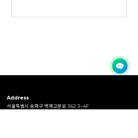
Address
서울특별시 송파구 백제고분로 362 3~4F
3~4F 362, Baekjegobun-ro,
Songpa-gu, Seoul, Republic of Korea
Contact