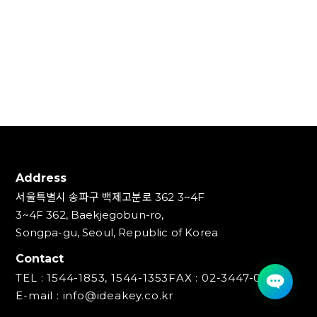
Address
서울특별시 송파구 백제고분로 362 3~4F
3~4F 362, Baekjegobun-ro,
Songpa-gu, Seoul, Republic of Korea
Contact
TEL : 1544-1853, 1544-1353
FAX : 02-3447-0700
E-mail : info@ideakey.co.kr