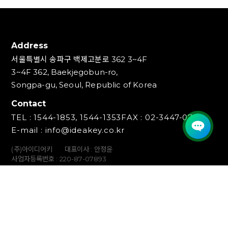
Address
서울특별시 송파구 백제고분로 362 3~4F
3~4F 362, Baekjegobun-ro,
Songpa-gu, Seoul, Republic of Korea
Contact
TEL : 1544-1853, 1544-1353
FAX : 02-3447-0700
E-mail : info@ideakey.co.kr
(주)아이디어키
대표이사 : 안정윤
사업자등록번호 : 220‍-87-07893
통신판매업신고번호 : 2023-서울송파-5801호
개인정보책임자 : 백창인
Copyright (C) IDEAKEY INC. All Rights Reserved.