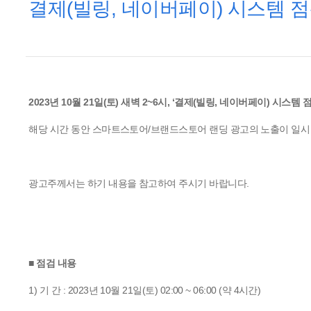
결제
빌링
네이버페이
시스템
점
(
,
)
2023
10
21
(
)
2~6
, ‘
(
,
)
년
월
일
토
새벽
시
결제
빌링
네이버페이
시스템
/
해당
시간
동안
스마트스토어
브랜드스토어
랜딩
광고의
노출이
일시
.
광고주께서는
하기
내용을
참고하여
주시기
바랍니다
■
점검
내용
1)
: 2023
10
21
(
) 02:00 ~ 06:00 (
4
)
기
간
년
월
일
토
약
시간