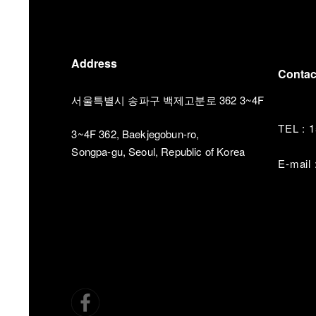
Address
Contac
서울특별시 송파구 백제고분로 362 3~4F
TEL : 
3~4F 362, Baekjegobun-ro,
Songpa-gu, Seoul, Republic of Korea
E-mail 