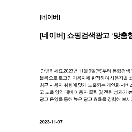
[네이버]
[네이버] 쇼핑검색광고 ‘맞춤
(목) 적
안녕하세요.2023년 11월 9일(목)부터 통합검
1형 추가)
블록으로 로그인 이용자에 한정하여 사용자별 쇼핑
네이
최근 사용자 취향에 맞게 노출되는 개인화 서비스 영역
은 154
고 노출 영역 대비 이용자 클릭 및 전환 성과가
광고 운영을 통해 높은 광고 효율을 경험해 보시기 바
상- 네이버 PC/모바일 통합검색 ‘맞춤형블록’ 영
치: 사용자별 이력(클릭/구매/찜/장바구니)에 따라 
내에서만 광고 노출되며, 브랜드명/스토어명 탭은 
2023-11-07
색 추천-PC’ 매체로 집계되며, 해당 영역에 광고