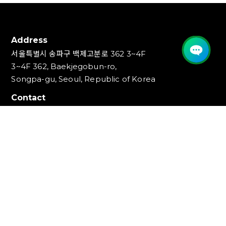
Address
서울특별시 송파구 백제고분로 362 3~4F
3~4F 362, Baekjegobun-ro,
Songpa-gu, Seoul, Republic of Korea
Contact
TEL : 1544-1853, 1544-1353
FAX : 02-3447-0700
E-mail : info@ideakey.co.kr
(주)아이디어키
대표이사 : 안정윤
사업자등록번호 : 220‍-87-07893
통신판매업신고번호 : 2023-서울송파-5801호
개인정보책임자 : 백창인
Copyright (C) IDEAKEY INC. All Rights Reserved.