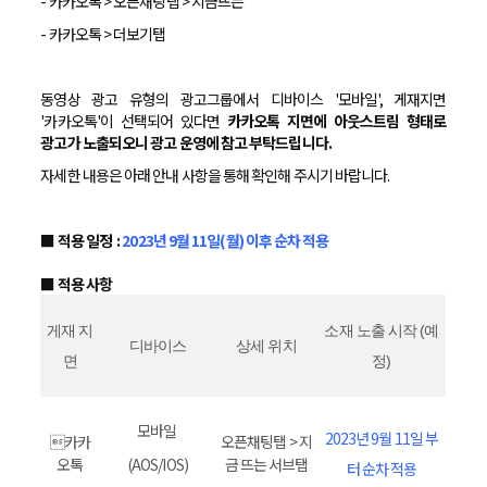
- 카카오톡 > 오픈채팅탭 > 지금뜨는
- 카카오톡 > 더보기탭
동영상 광고 유형의 광고그룹에서 디바이스 '모바일', 게재지면
'카카오톡'이 선택되어 있다면
카카오톡 지면에 아웃스트림 형태로
광고가 노출되오니 광고 운영에 참고 부탁드립니다.
자세한 내용은 아래 안내 사항을 통해 확인해 주시기 바랍니다.
■ 적용 일정
:
2023년 9월 11일(월) 이후 순차 적용
■ 적용 사항
게재 지
소재 노출 시작 (예
디바이스
상세 위치
면
정)
모바일
2023년 9월 11일 부
카카
오픈채팅탭 > 지
오톡
(AOS/IOS)
금 뜨는 서브탭
터 순차 적용