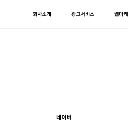
회사소개
광고서비스
웹마
obile
ontents
nfluencer
언론홍보
네이버