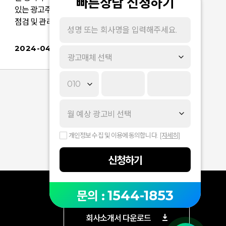
빠른상담 신청하기
있는 광고주께서는 입찰가, 일예산 등 광고 전략을
점검 및 관리하시길 바랍니다. ■반영 일정: 2024
년 4월 17일(수) ■대상 광고: 포커스클릭 ■신규 노
출 위치: PC 하단 공통 MY HISTORY 영역 > 최근
2024-04-09
광고매체 선택
본 상품 / 장바구니 / 찜한 상품 1번 구좌 ■상세 노출
내용: 각 기준 상품 변경 시 1번 구좌 광고 변동됩니
보
다.추천 상품 노출 영역으로 사용자별로 노출되는
상품이 다를 수 있습니다. ■노출 예시:
개인정보 수집 및 이용에 동의합니다.
[자세히]
~
신청하기
1544-1853
문의 :
회사소개서 다운로드