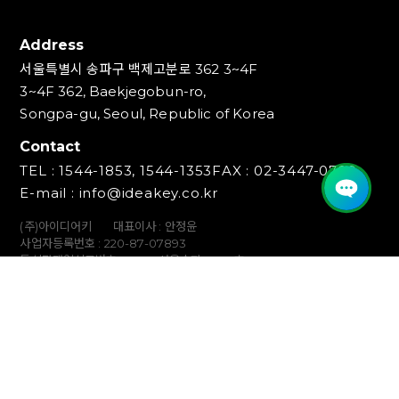
Address
서울특별시 송파구 백제고분로 362 3~4F
3~4F 362, Baekjegobun-ro,
Songpa-gu, Seoul, Republic of Korea
Contact
TEL : 1544-1853, 1544-1353
FAX : 02-3447-0700
E-mail : info@ideakey.co.kr
(주)아이디어키
대표이사 : 안정윤
사업자등록번호 : 220‍-87-07893
통신판매업신고번호 : 2023-서울송파-5801호
개인정보책임자 : 백창인
Copyright (C) IDEAKEY INC. All Rights Reserved.