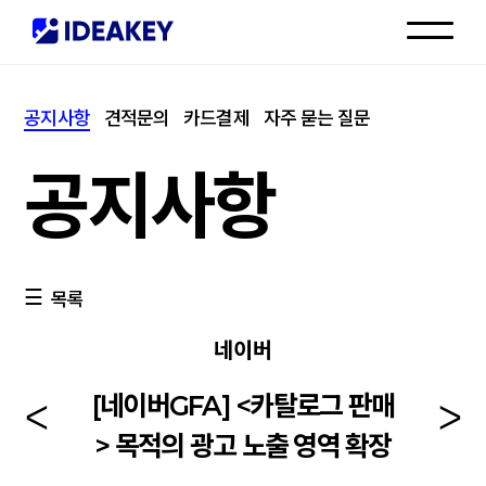
인재채용
공지사항
견적문의
카드결제
자주 묻는 질문
고객센터
공지사항
목록
네이버
[네이버GFA] <카탈로그 판매
> 목적의 광고 노출 영역 확장