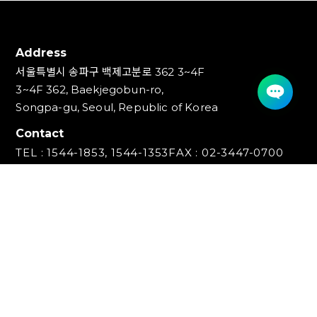
Address
서울특별시 송파구 백제고분로 362 3~4F
3~4F 362, Baekjegobun-ro,
Songpa-gu, Seoul, Republic of Korea
Contact
TEL : 1544-1853, 1544-1353
FAX : 02-3447-0700
E-mail : info@ideakey.co.kr
(주)아이디어키
대표이사 : 안정윤
사업자등록번호 : 220‍-87-07893
통신판매업신고번호 : 2023-서울송파-5801호
개인정보책임자 : 백창인
Copyright (C) IDEAKEY INC. All Rights Reserved.