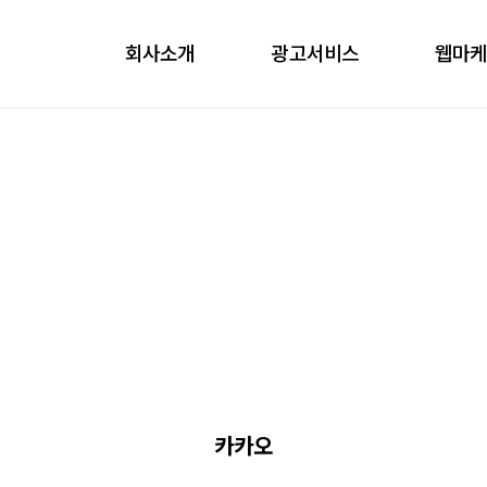
회사소개
광고서비스
웹마
obile
ontents
nfluencer
언론홍보
카카오