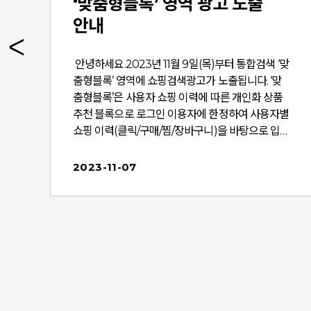
‘맞춤형블록’ 영역 광고 노출
안내
되
안녕하세요.2023년 11월 9일(목)부터 통합검색 ‘맞
춤형블록’ 영역에 쇼핑검색광고가 노출됩니다. ‘맞
춤형블록’은 사용자 쇼핑 이력에 따른 개인화 상품
추천 블록으로 로그인 이용자에 한정하여 사용자별
쇼핑 이력(클릭/구매/찜/장바구니)을 바탕으로 입력
림
한 키워드와 연관된 관심 있던 상품 및 함께 볼만한
상품이 최근 사용자 취향에 맞게 노출되는 개인화
2023-11-07
서비스 영역입니다. 지난 10/19(목)부터 11/1(수)까지
광고 노출 테스트 진행한 결과 (관련 공지 바로가
네
기), 기존 광고 노출 영역 대비 이용자 클릭 및 전환
성과가 높았던 것으로 나타나 전면 적용하게 되었
습니다.광고주 여러분께서는 아래 내용을 확인하시
주
고 ‘맞춤형블록’ 광고 운영을 통해 높은 광고 효율을
경험해 보시기 바랍니다.■ 적용 일정 - 2023년 11
월 9일(목)* 상기 일정은 내부 사정에 따라 변동될