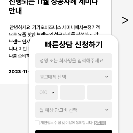
진행되는 11월 성공사례 세미나
안내
안녕하세요. 카카오비즈니스 세미나에서는정기적
으로 요즘 핫한 브랜드의 성공사례를 분석하고, 각
브랜드 연사님을 초청하는 세미나를 진행하고 있습
빠른상담 신청하기
니다. 이번 11월 세미나에서는 2개의 성공사례 세미
나를 준비하였습니다. 단 하루 LIVE로 진행되는 세
미나이니 많은 관심 부탁드립니다. 신청이 곧 마감
되니 신청을 서둘러주세요~! 멋쟁이사자처럼의
2023-11-14
2
광고매체 선택
카카오 광고 노하우 핫한 에듀테크 스타트업인
'멋쟁이사자처럼'의 카카오 활용방법을 안내합니
다. 카카오 픽셀&SDK, 비즈보드, 카카오싱크, 알
림톡 등 다양한 서비스를 이용해 전환 성과 증대한
노하우를 마케팅 리더가 직접 공개합니다. 교육
일자 : 2023년 11월 15일(수) 16시 ~ 17시 [ 세미나
신청 바로가기 ] 대행사의 코오롱몰 카카오 광고
개인정보 수집 및 이용에 동의합니다.
[자세히]
전략 카카오 공식대행사인 '매드업'은 카카오 광고