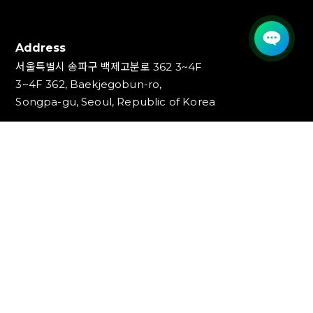
Address
서울특별시 송파구 백제고분로 362 3~4F
3~4F 362, Baekjegobun-ro,
Songpa-gu, Seoul, Republic of Korea
Contact
TEL : 1544-1853, 1544-1353
FAX : 02-3447-0700
E-mail : info@ideakey.co.kr
(주)아이디어키
대표이사 : 안정윤
사업자등록번호 : 220‍-87-07893
통신판매업신고번호 : 2023-서울송파-5801호
개인정보책임자 : 백창인
Copyright (C) IDEAKEY INC. All Rights Reserved.