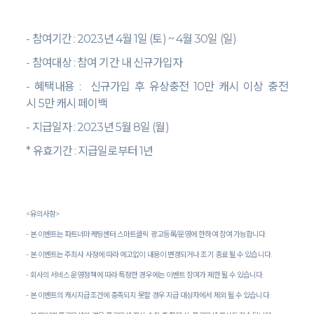
-
참여기간
: 2023
년
4
월
1
일
(
토
) ~ 4
월
30
일
(
일
)
-
참여대상
:
참여 기간 내 신규가입자
-
혜택내용
:
신규가입 후 유상충전
10
만 캐시 이상 충전
시
5
만 캐시 페이백
-
지급일자
: 2023
년
5
월
8
일
(
월
)
*
유효기간
:
지급일로부터
1
년
<
유의사항
>
-
본 이벤트는 파트너마케팅센터 스마트클릭 광고등록
/
운영에 한하여 참여 가능합니다
.
-
본 이벤트는 주최사 사정에 따라 예고없이 내용이 변경되거나 조기 종료 될 수 있습니다
.
-
회사의 서비스 운영정책에 따라 특정한 경우에는 이벤트 참여가 제한 될 수 있습니다
.
-
본 이벤트의 캐시지급조건에 충족되지 못할 경우 지급 대상자에서 제외 될 수 있습니다
.