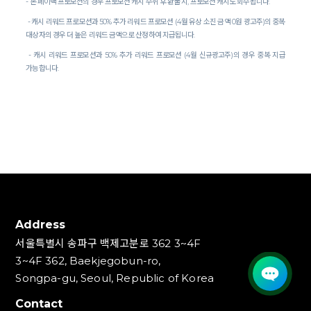
-
본 페이백 프로모션의 경우 프로모션 캐시 수취 후 환불 시
,
프로모션 캐시도 회수됩니다
.
-
캐시 리워드 프로모션과
50%
추가 리워드 프로모션
(4
월 유상 소진 금액
0
원 광고주
)
의 중복
대상자의 경우 더 높은 리워드 금액으로 산정하여 지급됩니다
.
-
캐시 리워드 프로모션과
50%
추가 리워드 프로모션
(4
월 신규광고주
)
의 경우 중복 지급
가능합니다
.
Address
서울특별시 송파구 백제고분로 362 3~4F
3~4F 362, Baekjegobun-ro,
Songpa-gu, Seoul, Republic of Korea
Contact