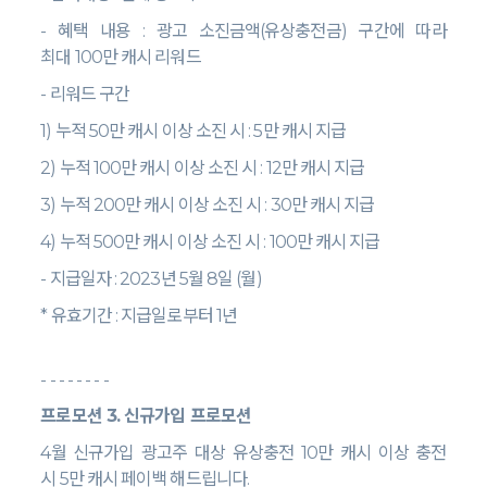
-
혜택 내용
:
광고 소진금액
(
유상충전금
)
구간에 따라
최대
100
만 캐시 리워드
-
리워드 구간
1)
누적
50
만 캐시 이상 소진 시
: 5
만 캐시 지급
2)
누적
100
만 캐시 이상 소진 시
: 12
만 캐시 지급
3)
누적
200
만 캐시 이상 소진 시
: 30
만 캐시 지급
4)
누적
500
만 캐시 이상 소진 시
: 100
만 캐시 지급
-
지급일자
: 2023
년
5
월
8
일
(
월
)
*
유효기간
:
지급일로부터
1
년
- - - - - - - -
프로모션
3.
신규가입 프로모션
4
월 신규가입 광고주 대상 유상충전
10
만 캐시 이상 충전
시
5
만 캐시 페이백 해드립니다
.