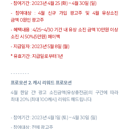
-
참여기간
: 2023
년
4
월
25 (
화
) ~ 4
월
30
일
(
일
)
-
참여대상
: 4
월 신규 가입 광고주 및
4
월 유상소진
금액
0
원인 광고주
-
혜택내용
: 4/25~4/30
기간 내 유상 소진 금액
10
만원 이상
소진 시
50%(5
만원
)
페이백
-
지급일자
: 2023
년
5
월
8
일
(
월
)
*
유효기간
:
지급일로부터
1
년
- - - - - - - -
프로모션
2.
캐시 리워드 프로모션
4
월 한달 간
!
광고 소진금액
(
유상충전금
)
의 구간에 따라
최대
20% (
최대
100
캐시
)
리워드 해드립니다
.
-
참여기간
: 2023
년
4
월
1
일
(
토
) ~ 4
월
30
일
(
일
)
-
참여대상
:
전체 광고주