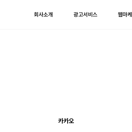
회사소개
광고서비스
웹마
obile
ontents
nfluencer
언론홍보
카카오