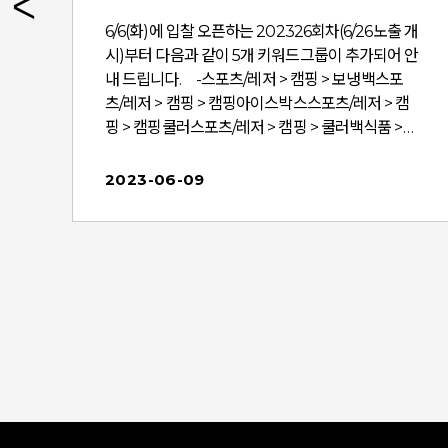
비
6/6(화)에 입찰 오픈하는 202326회차(6/26노출 개
색
시)부터 다음과 같이 5개 키워드그룹이 추가되어 안
내 드립니다. -스포츠/레저 > 캠핑 > 보냉백스포
츠/레저 > 캠핑 > 캠핑아이스박스스포츠/레저 > 캠
핑 > 캠핑쿨러스포츠/레저 > 캠핑 > 쿨러백식품 >
건강식품 > 프로테오글리칸- 이와 함께 202326회
에
차부터 '전자/가전 > 계절가전 > 목걸이선풍기' 키워
2023-06-09
하
드그룹 내 세부키워드들이'전자/가전 > 계절가전 >
목선풍기' 키워드그룹 내 세부키워드로 합쳐지오니
참고해 주시기 바랍니다. (변경 전) 전자/가전 > 계
랍
절가전 > 목걸이선풍기 → (변경 후) 해당 키워드그
룹 삭제 ※ 세부 키워드의 경우 별도 공지 없이 변동
될 수 있습니다. 단, 이미 입찰이 열린 회차에 대해
참
서는 추가/변동되지 않습니다. 관련하여 궁금하신
점은 네이버 검색광고 고객센터를 이용해 주시기
참
바랍니다. 감사합니다.