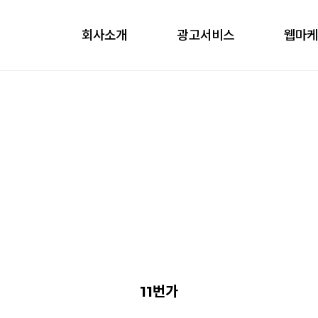
회사소개
광고서비스
웹마
obile
ontents
nfluencer
언론홍보
11번가