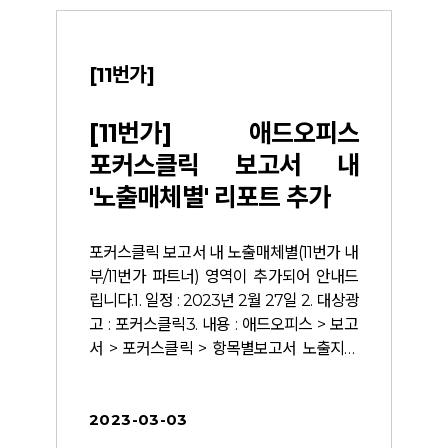
[11번가]
[
-
[11번가] 애드오피스
리
포커스클릭 보고서 내
내
'노출매체별' 리포트 추가
품형
포커스클릭 보고서 내 노출매체별(11번가 내
 전
부/11번가 파트너) 영역이 추가되어 안내드
그형
립니다.1. 일정 : 2023년 2월 27일 2. 대상광
카테
고 : 포커스클릭3. 내용 : 애드오피스 > 보고
 집
서 > 포커스클릭 > 항목별보고서 노출지면
여를
별 보고서 영역 하단에 '노출매체별(11번가
디지
내부/11번가 파트너)' 보고서 추가 4. 참고사
2023-03-03
 대
항 (1) 11번가 내부 / 파트너사 간 데이터는 구
 프
분되나 파트너사별 데이터는 확인이 불가합