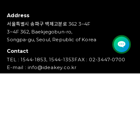
Address
서울특별시 송파구 백제고분로 362 3~4F
3~4F 362, Baekjegobun-ro,
Songpa-gu, Seoul, Republic of Korea
Contact
TEL : 1544-1853, 1544-1353
FAX : 02-3447-0700
E-mail : info@ideakey.co.kr
(주)아이디어키
대표이사 : 안정윤
사업자등록번호 : 220‍-87-07893
통신판매업신고번호 : 2023-서울송파-5801호
개인정보책임자 : 백창인
Copyright (C) IDEAKEY INC. All Rights Reserved.