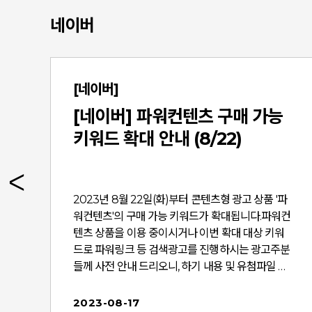
네이버
[네이버]
[네이버] 파워컨텐츠 구매 가능
키워드 확대 안내 (8/22)
C
2023년 8월 22일(화)부터 콘텐츠형 광고 상품 '파
드
워컨텐츠'의 구매 가능 키워드가 확대됩니다.파워컨
텐츠 상품을 이용 중이시거나 이번 확대 대상 키워
재
드로 파워링크 등 검색광고를 진행하시는 광고주분
최
들께 사전 안내 드리오니, 하기 내용 및 유첨파일 확
인하시어 광고 운영에 참고하시기 바랍니다. < 파
최
워컨텐츠 구매 가능 키워드 확대 안내 > ​ ■ 적용 일
2023-08-17