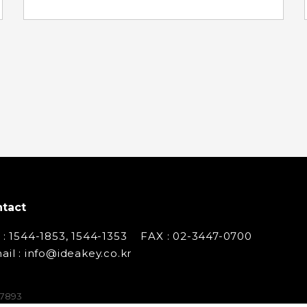
tact
 : 1544-1853, 1544-1353
FAX : 02-3447-0700
ail : info@ideakey.co.kr
07893