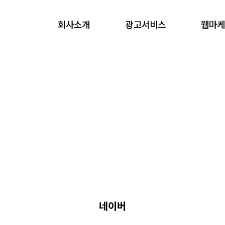
회사소개
광고서비스
웹마
obile
ontents
nfluencer
언론홍보
네이버