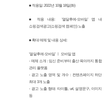
■ 적용일: 2022년 10월 18일(화)
■ 적용 내용:
'열달후에
-모바일'
앱
내
쇼핑검색광고(쇼핑검색 캠페인) 노출
■ 확대 매체 및 내용 상세:
'열달후에
-모바일
'
ㅣ 모바일 앱
- 매체 소개 : 임신 준비부터 출산·육아까지 통합
관리 플랫폼
- 광고 노출 영역 및 개수 : 컨텐츠페이지 하단
최대 3개 노출
- 광고 노출 형태: 타이틀, url, 설명문구, 이미지
등