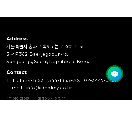
Address
서울특별시 송파구 백제고분로 362 3~4F
3~4F 362, Baekjegobun-ro,
Songpa-gu, Seoul, Republic of Korea
Contact
TEL : 1544-1853, 1544-1353
FAX : 02-3447-0700
E-mail : info@ideakey.co.kr
(주)아이디어키
대표이사 : 안정윤
사업자등록번호 : 220‍-87-07893
통신판매업신고번호 : 2023-서울송파-5801호
개인정보책임자 : 백창인
Copyright (C) IDEAKEY INC. All Rights Reserved.