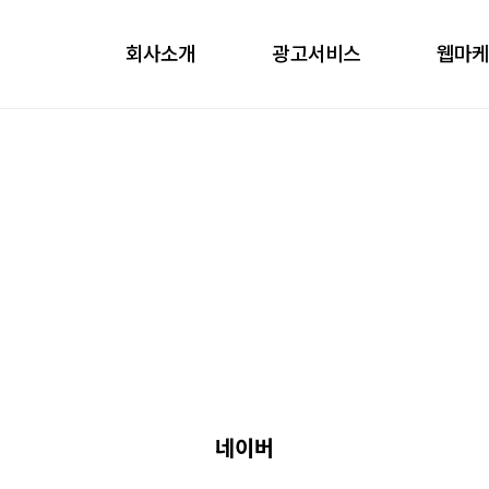
회사소개
광고서비스
웹마
obile
ontents
nfluencer
언론홍보
네이버