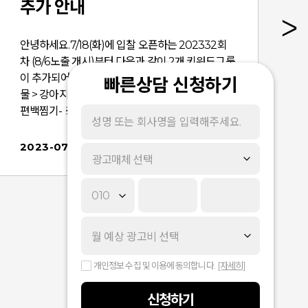
추가 안내
안녕하세요.7/18(화)에 입찰 오픈하는 202332회
차 (8/6노출 개시)부터 다음과 같이 2개 키워드그룹
이 추가되어 안내드립니다. -생활/가정 > 반려동
빠른상담 신청하기
물 > 강아지진드기퇴치제생활/가정 > 주방용품 >
편백찜기- ※ 세부 키워드의 경우 별도 공지 없이 변
동될 수 있습니다. 단, 이미 입찰이 열린 회차에 대
해서는 추가/변동되지 않습니다. 감사합니다.
2023-07-17
광고매체 선택
개인정보 수집 및 이용에 동의합니다.
[자세히]
신청하기