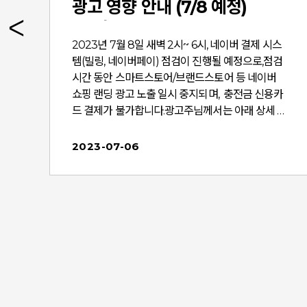
광고 영향 안내 (7/8 예정)
(수정)
2023년 7월 8일 새벽 2시~ 6시, 네이버 결제 시스
템(빌링, 네이버페이) 점검이 진행될 예정으로,점검
되
시간 동안 스마트스토어/브랜드스토어 등 네이버
)
쇼핑 랜딩 광고 노출 일시 중지되며, 충전금 신용카
확
드 결제가 불가합니다.광고주님께서는 아래 상세 내
용을 확인하시고 광고 운영에 참고하시기 바랍니
록
다. 1. 점검 일정 : 2023년 7월 8일 토요일 02시 ~ 0
2023-07-06
6시 (4시간 예정) ※ 일정은 내부 사정에
하
따라 변경 될 수 있습니다. 2. 점검 대상 : 네이버 결제
시스템(네이버페이, 빌링) 3. 점검 내용 : 결제 인프
라 안정화 및 개선을 위한 네이버페이/빌링 시스템
점검 (네이버페이 전체 서비스 이용 제한. 신용카드
■
결제/취소 불가) 4. 점검 영향1) 네이버 성과형 디스
플레이 광고 집행 중인 소재의 랜딩 URL에 아래 도
의
메인이 포함 된 광고 소재 및 캠페인 목적 '카탈로
설
그 판매' 및 '쇼핑 프로모션' 집행 중인 광고 소재에