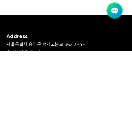
Address
서울특별시 송파구 백제고분로 362 3~4F
3~4F 362, Baekjegobun-ro,
Songpa-gu, Seoul, Republic of Korea
Contact
TEL : 1544-1853, 1544-1353
FAX : 02-3447-0700
E-mail : info@ideakey.co.kr
(주)아이디어키
대표이사 : 안정윤
사업자등록번호 : 220‍-87-07893
통신판매업신고번호 : 2023-서울송파-5801호
개인정보책임자 : 백창인
Copyright (C) IDEAKEY INC. All Rights Reserved.