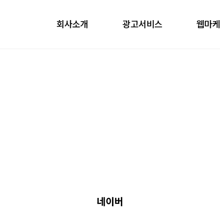
회사소개
광고서비스
웹마
obile
ontents
nfluencer
언론홍보
네이버