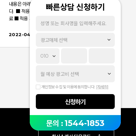
내용은 아래 공지사항을 확인해 주시기 바랍니
빠른상담 신청하기
다. ■ 적용일 : 2022년 4월 21일 (목) - 적용 완
료 ■ 적용 사항 : '카카오 사용자 > 카카오톡 채널 친
구' 타겟 정책 변경 카카오톡 채널 친구가 여러 디바
이스를 사용하는 것으로 추정될 경우, 모든 디바이
2022-04-26
광고매체 선택
스가 모수에 포함되도록 '카카오 사용자 > 카카오톡
채널 친구' 타겟 정책이 변경됩니다. 이는 디스플레
이 광고가 의도한 타겟에 도달할 가능성을 높이기
위함이 목적이며, 추정된 오디언스 데이터를 기반으
로 친구가 사용 중인 복수의 디바이스는 모두 타겟
으로 포함하게 됩니다.이에 따라 카카오톡 채널의
친구수와 디스플레이 광고에서 '카카오 사용자 > 카
개인정보 수집 및 이용에 동의합니다.
[자세히]
카오톡 채널 친구' 타겟 설정 시 확인되는 모수의 편
차가 발생할 수 있으며,카카오톡 채널별로 편차의
신청하기
정도는 다를 수 있는 점 참고 부탁드립니다. 1. 적용
대상 : 카카오비즈보드 / 디스플레이 / 동영상 / 스폰
서드 보드 (※ 카카오비즈보드 X 도달 유형은 제외
1544-1853
문의 :
됩니다.) 2. 경로디스플레이 광고(카카오비즈보드 /
디스플레이 / 동영상 / 스폰서드 보드) > 광고그룹 생