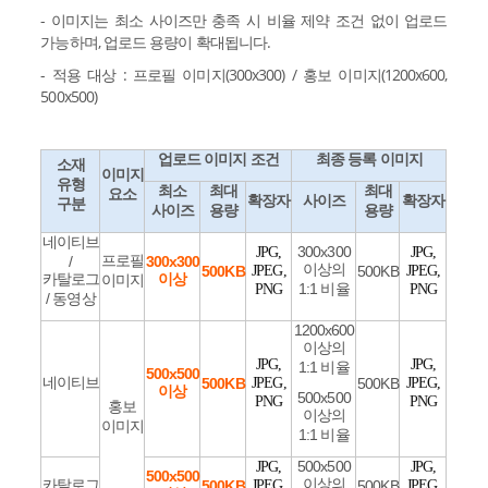
- 이미지는 최소 사이즈만 충족 시 비율 제약 조건 없이 업로드
가능하며, 업로드 용량이 확대됩니다.
- 적용 대상 : 프로필 이미지(300x300) / 홍보 이미지(1200x600,
500x500)
업로드 이미지 조건
최종 등록 이미지
소재
이미지
유형
최소
최대
최대
요소
확장자
사이즈
확장자
구분
사이즈
용량
용량
네이티브
300x300
JPG,
JPG,
프로필
/
300x300
이상의
500KB
JPEG,
500KB
JPEG,
카탈로그
이상
이미지
1:1 비율
PNG
PNG
/ 동영상
1200x600
이상의
JPG,
JPG,
1:1 비율
500x500
네이티브
500KB
JPEG,
500KB
JPEG,
이상
500x500
PNG
PNG
홍보
이상의
이미지
1:1 비율
500x500
JPG,
JPG,
500x500
이상의
카탈로그
500KB
JPEG,
500KB
JPEG,