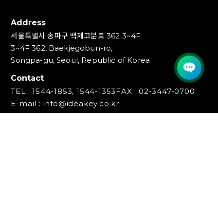
Address
서울특별시 송파구 백제고분로 362 3~4F
3~4F 362, Baekjegobun-ro,
Songpa-gu, Seoul, Republic of Korea
Contact
TEL : 1544-1853, 1544-1353
FAX : 02-3447-0700
E-mail : info@ideakey.co.kr
(주)아이디어키
대표이사 : 안정윤
사업자등록번호 : 220‍-87-07893
통신판매업신고번호 : 2023-서울송파-5801호
개인정보책임자 : 백창인
Copyright (C) IDEAKEY INC. All Rights Reserved.