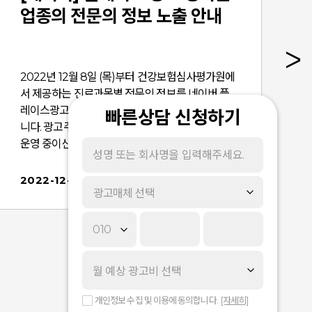
업종의 전문의 정보 노출 안내
2022년 12월 8일 (목)부터 건강보험심사평가원에
서 제공하는 진료과목별 전문의 정보를 네이버 플
레이스광고의 병의원 검색 결과에서 제공할 예정입
경
빠른상담 신청하기
니다. 광고주 여러분께서는 아래 내용을 확인하시어
운영 중이신 병의원에 대하여 보다 정확한 정보를
공
제공하는데 불편함이 없도록 참고하시기 바랍니
다. ■ 적용 일시- 2022년 12월 8일(목) ＊오픈
2022-12-01
광고매체 선택
일정은 내부 사정에 따라 변동될 수 있습니다. ■
적용 내용- 병의원 업종의 '전문의 정보' 제공■ 적용
화면· 전문과목은 전문의 자격증을 기준으로한 전문
과목명과 전문의 수입니다. ■ 적용 영역- (PC/모바
일) 통합검색 플레이스 영역, 모바일 플레이스, 모바
일 지도 앱 및 PC 지도검색■ 적용 방법- 보건의료
자원통합신고포털 사이트 (https://www.hurb.or.
개인정보 수집 및 이용에 동의합니다.
[자세히]
kr) 에서 진료과목 정보를 업데이트해 주세요. 보