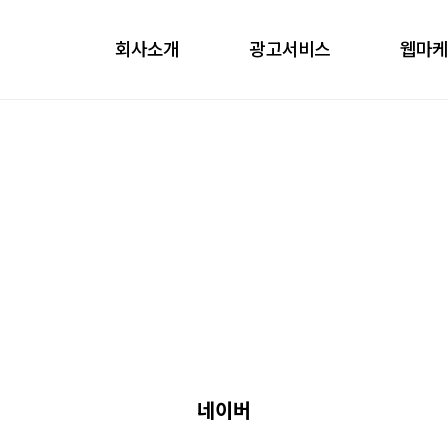
회사소개
광고서비스
웹마
obile
ontents
nfluencer
언론홍보
네이버