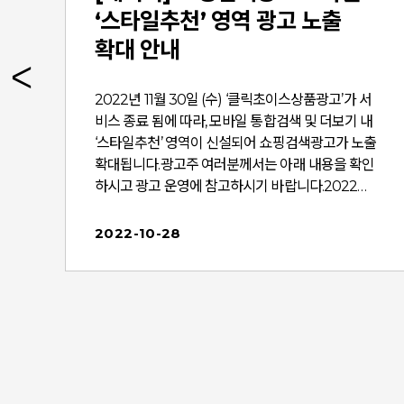
.
‘스타일추천’ 영역 광고 노출
확대 안내
2022년 11월 30일 (수) ‘클릭초이스상품광고’가 서
비스 종료 됨에 따라, 모바일 통합검색 및 더보기 내
광
‘스타일추천’ 영역이 신설되어 쇼핑검색광고가 노출
확대됩니다.광고주 여러분께서는 아래 내용을 확인
하
하시고 광고 운영에 참고하시기 바랍니다.2022년 1
의
1월 30일 (수)부터* 일정은 내부 사정에 따라 변동
드
될 수 있습니다.- 대상 키워드 : 패션의류/ 패션잡화
2022-10-28
카테고리 연관 키워드- 대상 광고 : 쇼핑검색광고 쇼
네
핑몰상품형/제품카탈로그형- 노출 영역 : 모바일 통
합검색/ 더보기 1) 모바일 통합검색 : ‘스타일추천’ 이
를
라는 광고만으로 구성된 신규 영역이 생성되며, 해
]
당 영역은 통합검색 상단에 위치합니다. 2) 모바일
더보기 : 모바일 통합검색 스타일추천 영역 하단 ‘더
보기’ 버튼 클릭시 노출되는 영역으로, 통합검색보
다 더 많은 상품이 추천됩니다.- 노출 상품 : 검색어