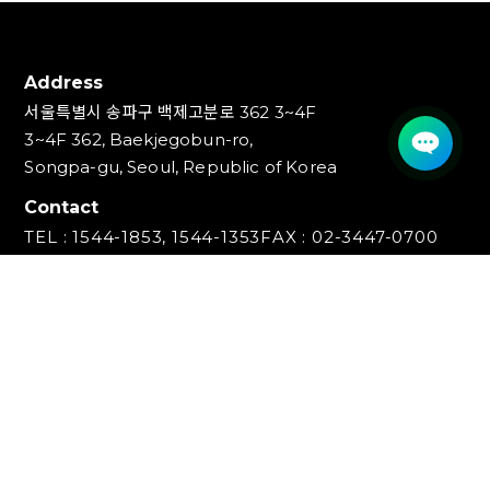
Address
서울특별시 송파구 백제고분로 362 3~4F
3~4F 362, Baekjegobun-ro,
Songpa-gu, Seoul, Republic of Korea
Contact
TEL : 1544-1853, 1544-1353
FAX : 02-3447-0700
E-mail : info@ideakey.co.kr
(주)아이디어키
대표이사 : 안정윤
사업자등록번호 : 220‍-87-07893
통신판매업신고번호 : 2023-서울송파-5801호
개인정보책임자 : 백창인
Copyright (C) IDEAKEY INC. All Rights Reserved.