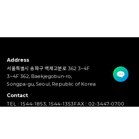
Address
서울특별시 송파구 백제고분로 362 3~4F
3~4F 362, Baekjegobun-ro,
Songpa-gu, Seoul, Republic of Korea
Contact
TEL : 1544-1853, 1544-1353
FAX : 02-3447-0700
E-mail : info@ideakey.co.kr
(주)아이디어키
대표이사 : 안정윤
사업자등록번호 : 220‍-87-07893
통신판매업신고번호 : 2023-서울송파-5801호