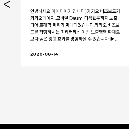
안녕하세요 아이디어키 입니다:)카카오 비즈보드가
내
카카오페이지, 모바일 Daum, 다음웹툰까지 노출
콘
되어 트래픽 파워가 확대되었습니다.카카오 비즈보
드를 집행하시는 마케터께선 이번 노출영역 확대로
보다 높은 광고 효과를 경험하실 수 있습니다. ▶ 카
동
카오 비즈보드_카카오페이지 노출 영역 확대 공지
콘
(8/1) ☞바로가기▶ 카카오 비즈보드_모바일 Dau
2020-08-14
트
m, 다음웹툰 노출 영역 확대 공지 (8/5) ☞바로가
널
기 ※ 운영 TIP7/29 이후 광고그룹 등록시 게재지
면 전체 선택이 디폴트로 되어 있으나, 7/29 이전에
카
카카오 비즈보드 집행중인 광고그룹은 게재지면에
지
서 "다음, 카카오서비스"가 미선택 되어 있습니다.광
고그룹 설정을 점검해 주실 것을 권장합니다. 고맙
콘
습니다. ================================
======================================
페
====== 카카오톡 비즈보드의 노출 영역 확대와 상
캠
품명 변경을 안내 드립니다.카카오톡 비즈보드가 카
점
카오의 주요 서비스인 모바일 Daum, 카카오서비