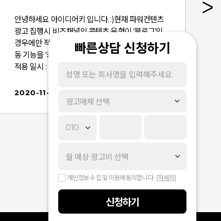
안녕하세요 아이디어키 입니다. :)현재 파워컨텐츠
광고 집행시 비즈채널의 콘텐츠 유형이 '블로그'인
경우에만 적용이 되었던 <프로필 이미지> 자동 연
빠른상담 신청하기
동 기능을 '카페', '포스트'까지 확대하여 제공 합니다.
적용 일시 : 20년 10월 28일(수) <프로필 이미지>는
'공통' 이미지가 기본 노출로 설정되어 있으며 [광고
시스템 > 광고 소재 등록]화면에서 다음과 같이 수
2020-11-02
광고매체 선택
정이 가능 합니다. · 현재 '카페', '포스트'에서 사용 중
인 <프로필 이미지>로 교체를 원하시면 프로필 이
미지 연동 '네'로 설정 해주시면 됩니다. - 프로필
이미지 연동 '네'로 설정을 하여도 소재를 저장하기
전까지는 공통 이미지가 노출 됩니다. - '카페', '포
스트'에서 수정한 <프로필 이미지>는 실시간으로
광고 소재내 반영되지 않으며 소재를 새로 등록해
개인정보 수집 및 이용에 동의합니다.
[자세히]
야 변경된 이미지로 반영되어 노출 됩니다.· 의료 광
고의 경우 <프로필 이미지>연동시 프로필 이미지가
신청하기
포함된 소재로 심의를 받아야 합니다.상기내용 확인
후 문의사항 있으시면 담당자 혹은 왼쪽 하단 대표