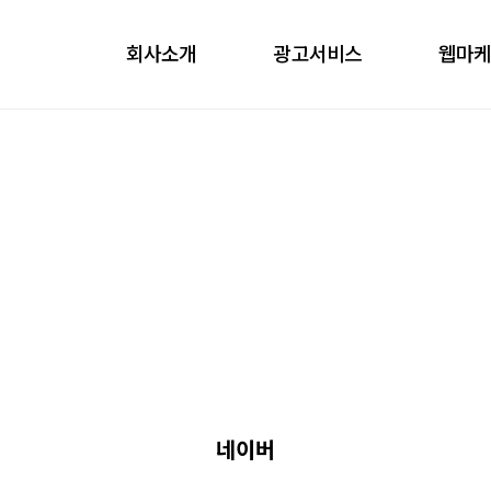
회사소개
광고서비스
웹마
obile
ontents
nfluencer
언론홍보
네이버