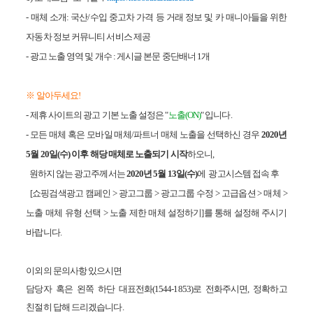
- 매체 소개: 국산/수입 중고차 가격 등 거래 정보 및 카 매니아들을 위한
자동차 정보 커뮤니티 서비스 제공
- 광고 노출 영역 및 개수 : 게시글 본문 중단배너 1개
※ 알아두세요!
- 제휴 사이트의 광고 기본 노출 설정은 "
노출(ON)
" 입니다.
- 모든 매체 혹은 모바일 매체/파트너 매체 노출을 선택하신 경우
2020년
5월 20일(수) 이후 해당 매체로 노출되기 시작
하오니,
원하지 않는 광고주께서는
2020년 5월 13일(수)
에 광고시스템 접속 후
[쇼핑검색광고 캠페인 > 광고그룹 > 광고그룹 수정 > 고급옵션 > 매체 >
노출 매체 유형 선택 > 노출 제한 매체 설정하기]를 통해 설정해 주시기
바랍니다.
이외의 문의사항 있으시면
담당자 혹은 왼쪽 하단 대표전화(1544-1853)로 전화주시면, 정확하고
친절히 답해 드리겠습니다.