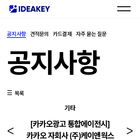
인재채용
공지사항
견적문의
카드결제
자주 묻는 질문
고객센터
공지사항
목록
기타
[카카오광고 통합에이전시]
카카오 자회사 (주)케이앤웍스