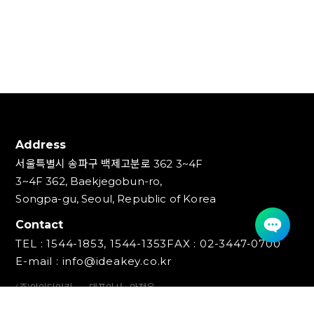
회원”을 통칭하여 “회원”으로 칭합니다.
가.“마스터회원”: “광고대상 등”을 홍보하기 위해 “카카오광고
통합서비스” 내에서 “광고계정”을 직접 생성하거나 “마스터회
원” 자격을 이전 받은 자
나.“멤버회원”: “마스터회원”의 “카카오광고 통합서비스” 이용
을 대행 또는 지원하기 위해 “광고계정”에 접속하여 “카카오광
고 통합서비스”를 이용하는 자
다.“일반회원”: “광고계정”의 이용 없이 본 약관에 동의만 한
상태에 있는 자
Address
서울특별시 송파구 백제고분로 362 3~4F
4.“카카오모먼트 플랫폼”이라 함은 "회원"이 "카카오광고 통합
3~4F 362, Baekjegobun-ro,
서비스"를 통한 광고의 신청, 게재, 관리, 취소 등을 할 수 있으
Songpa-gu, Seoul, Republic of Korea
며, 광고의 목적과 그룹(타게팅, 광고매체, 과금방식 등) 그리고
소재유형을 선택 후 진행할 수 있도록 "회사"가 제공하는 웹사
Contact
이트를 말합니다.
TEL : 1544-1853, 1544-1353
FAX : 02-3447-0700
5.“브랜드검색 플랫폼”이라 함은 "회원"이 "카카오광고 통합서
E-mail : info@ideakey.co.kr
비스"를 통한 광고의 신청, 게재, 관리, 취소 등을 할 수 있으며,
(주)아이디어키
대표이사 : 안정윤
광고의 목적에 따라 캠페인을 생성하여 다양한 키워드와 소재
사업자등록번호 : 220‍-87-07893
로 광고를 진행할 수 있도록 "회사"가 제공하는 웹사이트를 말