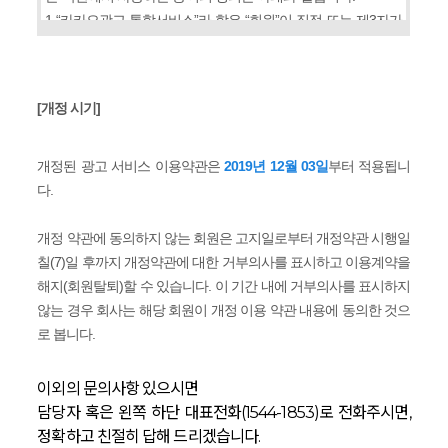
1.“카카오광고 통합서비스”라 함은 “회원”이 직접 또는 제3자가
운영하는 웹사이트, 모바일 어플리케이션, SNS, 카카오톡 채널
등(이하 “광고대상 등”이라 한다)을 이용자에게 홍보하기 위하
여 “광고매체”에서 이용자에게 “광고소재”를 보여주는 등의 방
[개정 시기]
식으로 진행하는 온라인 및 모바일 광고 서비스를 말하며, 이를
바탕으로 아래와 같은 개별 광고 플랫폼 서비스가 제공됩니다.
(이하 아래 개별 서비스를 모두 포함하여 “카카오광고 통합서비
개정된 광고 서비스 이용약관은
2019년 12월 03일
부터 적용됩니
스”라 한다)
다.
가.카카오모먼트 플랫폼 서비스
나.브랜드검색 플랫폼 서비스
개정 약관에 동의하지 않는 회원은 고지일로부터 개정약관 시행일
칠(7)일 후까지 개정약관에 대한 거부의사를 표시하고 이용계약을
2.“광고매체”라 함은 “회원”이 의뢰하고 “회사”가 승인한 광고가
해지(회원탈퇴)할 수 있습니다. 이 기간 내에 거부의사를 표시하지
노출되는 매체로서, “회사”가 직접 운영하거나 “회사”와 제휴한
않는 경우 회사는 해당 회원이 개정 이용 약관 내용에 동의한 것으
제3자의 웹사이트 및 모바일 어플리케이션을 말합니다.
로 봅니다.
3.“회원”이라 함은 “카카오광고 통합서비스”를 이용하기 위해
본 약관에 따라 “회사”와 이용계약을 체결하고 “회사”가 제공하
이외의 문의사항 있으시면
는 “카카오광고 통합서비스”를 이용하는 고객을 의미하고, 다음
담당자 혹은 왼쪽 하단 대표전화(1544-1853)로 전화주시면,
각 호와 같이 구분하며, “마스터회원”, “멤버회원”, 그리고 “일반
정확하고 친절히 답해 드리겠습니다.