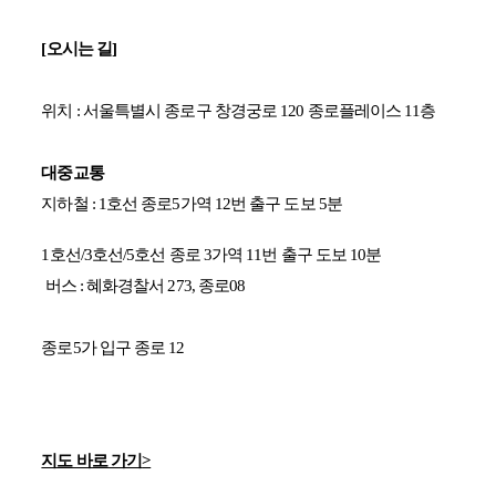
[
오시는 길
]
위치
:
서울특별시 종로구
창경궁로
120
종로플레이스
11
층
대중교통
지하철
: 1
호선 종로
5
가역
12
번 출구 도보
5
분
1
호선
/3
호선
/5
호선 종로
3
가역
11
번 출구 도보
10
분
버스
:
혜화경찰서
273,
종로
08
종로
5
가 입구 종로
12
지도 바로 가기
>